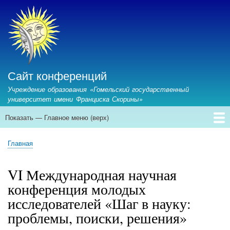
Перейти
к
основному
содержанию
Сайт конференций
Учреждение образования «Гомельский государственный
университет имени Франциска Скорины»
Показать — Главное меню (верх)
Главное
меню
Главная
Предстоящие конференции
Архив конференций
Контакты
Главная
(верх)
Строка
навигации
VI Международная научная
конференция молодых
исследователей «Шаг в науку:
проблемы, поиски, решения»