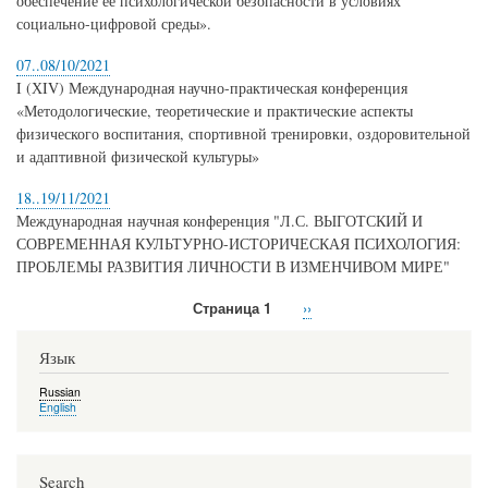
обеспечение ее психологической безопасности в условиях
социально-цифровой среды».
07..08/10/2021
I (ХIV) Международная научно-практическая конференция
«Методологические, теоретические и практические аспекты
физического воспитания, спортивной тренировки, оздоровительной
и адаптивной физической культуры»
18..19/11/2021
Международная научная конференция "Л.С. ВЫГОТСКИЙ И
СОВРЕМЕННАЯ КУЛЬТУРНО-ИСТОРИЧЕСКАЯ ПСИХОЛОГИЯ:
ПРОБЛЕМЫ РАЗВИТИЯ ЛИЧНОСТИ В ИЗМЕНЧИВОМ МИРЕ"
Страница 1
Следующая
››
Нумерация
страница
страниц
Язык
Russian
English
Search