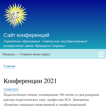
Перейти
к
основному
содержанию
Сайт конференций
Учреждение образования «Гомельский государственный
университет имени Франциска Скорины»
Показать — Главное меню (верх)
Главное
меню
Главная
Предстоящие конференции
Архив конференций
Контакты
Главная
(верх)
Строка
навигации
Конференции 2021
23/09/2021
Педагогические чтения, посвященные 100-летию со дня рождения
доктора педагогических наук, профессора М.А. Дмитриева,
«Развитие социально-нравственной и профессиональной