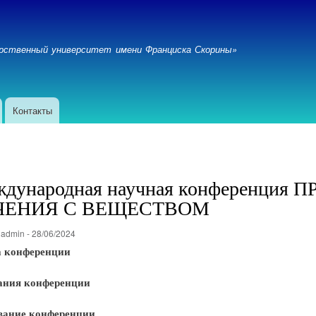
Перейти
к
основному
дарственный университет имени Франциска Скорины»
содержанию
Контакты
ждународная научная конференц
ЧЕНИЯ С ВЕЩЕСТВОМ
о
admin
-
28/06/2024
а конференции
ания конференции
вание конференции