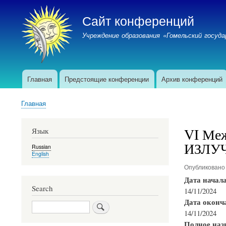
Сайт конференций
Учреждение образования «Гомельский госу
Главная
Предстоящие конференции
Архив конференций
Главное
меню
Главная
(верх)
Строка
навигации
VI Ме
Язык
ИЗЛУ
Russian
English
Опубликован
Дата начал
Search
14/11/2024
Дата оконч
Search
14/11/2024
Полное наз