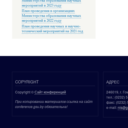
Министерства образования научных
мероприятий в 2023 году
План проведения в организациях
Министерства образования научных
мероприятий в 2022 году
План проведения научных и научно-
технический мероприятий на 2021 год
COPYRIGHT
АДРЕС
Copyright ©
Сайт конференций
246019, г. Го
тел.: (0232) 
При копировании материалов ссылка на сайт
факс: (0232) 
conference.gsu.by обязательна!
e-mail:
nis@g