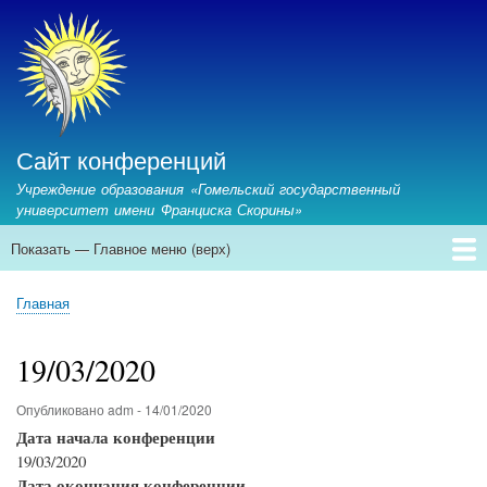
Перейти
к
основному
содержанию
Сайт конференций
Учреждение образования «Гомельский государственный
университет имени Франциска Скорины»
Показать — Главное меню (верх)
Главное
меню
Главная
Предстоящие конференции
Архив конференций
Контакты
Главная
(верх)
Строка
навигации
19/03/2020
Опубликовано
adm
-
14/01/2020
Дата начала конференции
19/03/2020
Дата окончания конференции