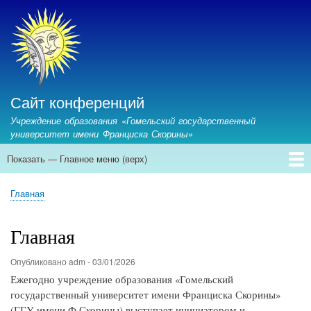
Перейти
к
основному
содержанию
Сайт конференций
Учреждение образования «Гомельский государственный
университет имени Франциска Скорины»
Показать — Главное меню (верх)
Главное
меню
Главная
Предстоящие конференции
Архив конференций
Контакты
Главная
(верх)
Строка
навигации
Главная
Опубликовано
adm
-
03/01/2026
Ежегодно учреждение образования «Гомельский
государственный университет имени Франциска Скорины»
(ГГУ имени Ф.Скорины) выступает инициатором и