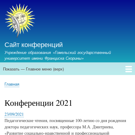
Перейти
к
основному
содержанию
Сайт конференций
Учреждение образования «Гомельский государственный
университет имени Франциска Скорины»
Показать — Главное меню (верх)
Главное
меню
Главная
Предстоящие конференции
Архив конференций
Контакты
Главная
(верх)
Строка
навигации
Конференции 2021
23/09/2021
Педагогические чтения, посвященные 100-летию со дня рождения
доктора педагогических наук, профессора М.А. Дмитриева,
«Развитие социально-нравственной и профессиональной