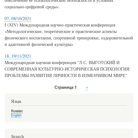
обеспечение ее психологической безопасности в условиях
социально-цифровой среды».
07..08/10/2021
I (ХIV) Международная научно-практическая конференция
«Методологические, теоретические и практические аспекты
физического воспитания, спортивной тренировки, оздоровительной
и адаптивной физической культуры»
18..19/11/2021
Международная научная конференция "Л.С. ВЫГОТСКИЙ И
СОВРЕМЕННАЯ КУЛЬТУРНО-ИСТОРИЧЕСКАЯ ПСИХОЛОГИЯ:
ПРОБЛЕМЫ РАЗВИТИЯ ЛИЧНОСТИ В ИЗМЕНЧИВОМ МИРЕ"
Страница 1
Следующая
››
Нумерация
страница
страниц
Язык
Russian
English
Search