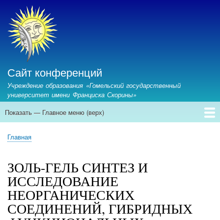
Перейти
к
основному
содержанию
Сайт конференций
Учреждение образования «Гомельский государственный
университет имени Франциска Скорины»
Показать — Главное меню (верх)
Главное
меню
Главная
Предстоящие конференции
Архив конференций
Контакты
Главная
(верх)
Строка
навигации
ЗОЛЬ-ГЕЛЬ СИНТЕЗ И
ИССЛЕДОВАНИЕ
НЕОРГАНИЧЕСКИХ
СОЕДИНЕНИЙ, ГИБРИДНЫХ