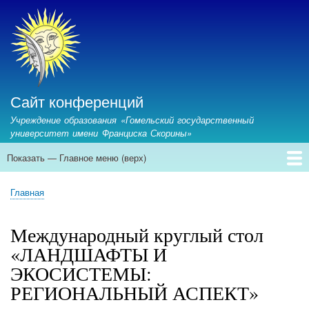
Перейти
к
основному
содержанию
Сайт конференций
Учреждение образования «Гомельский государственный
университет имени Франциска Скорины»
Показать — Главное меню (верх)
Главное
меню
Главная
Предстоящие конференции
Архив конференций
Контакты
Главная
(верх)
Строка
навигации
Международный круглый стол
«ЛАНДШАФТЫ И
ЭКОСИСТЕМЫ:
РЕГИОНАЛЬНЫЙ АСПЕКТ»