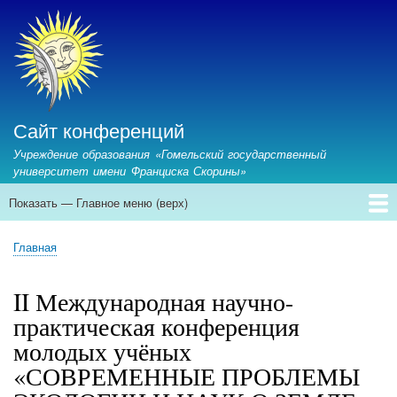
Перейти
к
основному
содержанию
Сайт конференций
Учреждение образования «Гомельский государственный
университет имени Франциска Скорины»
Показать — Главное меню (верх)
Главное
меню
Главная
Предстоящие конференции
Архив конференций
Контакты
Главная
(верх)
Строка
навигации
II Международная научно-
практическая конференция
молодых учёных
«СОВРЕМЕННЫЕ ПРОБЛЕМЫ