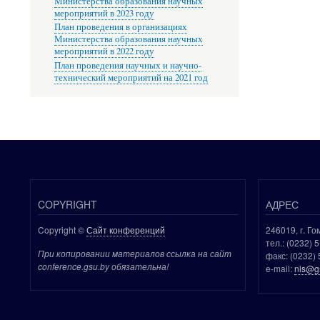
Министерства образования научных
мероприятий в 2023 году
План проведения в организациях
Министерства образования научных
мероприятий в 2022 году
План проведения научных и научно-
технический мероприятий на 2021 год
COPYRIGHT
АДРЕС
Copyright ©
Сайт конференций
246019, г. Го
тел.: (0232) 
При копировании материалов ссылка на сайт
факс: (0232) 
conference.gsu.by обязательна!
e-mail:
nis@g