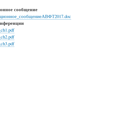
онное сообщение
ционное_сообщениеАВФТ2017.doc
онференции
_ch1.pdf
_ch2.pdf
_ch3.pdf