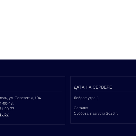
ДАТА НА СЕРВЕРЕ
мель, ул. Советская, 104
Доброе утро :)
51-00-43,
Сегодня:
51-00-77
Суббота 8 августа 2026 г.
su.by