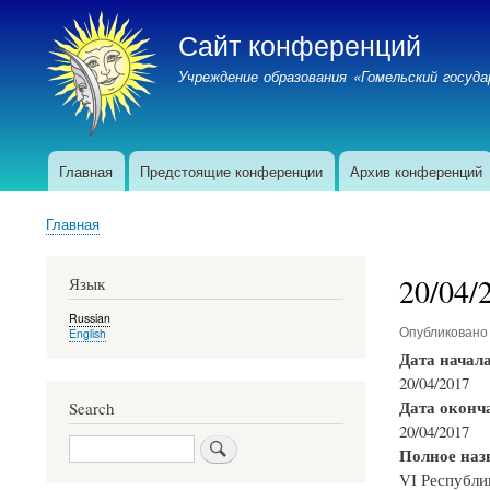
Сайт конференций
Учреждение образования «Гомельский госу
Главная
Предстоящие конференции
Архив конференций
Главное
меню
Главная
(верх)
Строка
навигации
20/04/
Язык
Russian
Опубликован
English
Дата начал
20/04/2017
Дата оконч
Search
20/04/2017
Search
Полное наз
VI Республи