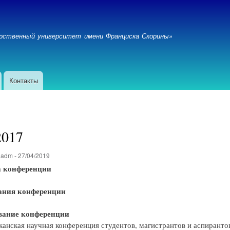
Перейти
к
основному
дарственный университет имени Франциска Скорины»
содержанию
Контакты
2017
о
adm
-
27/04/2019
а конференции
ания конференции
вание конференции
канская научная конференция студентов, магистрантов и аспирант