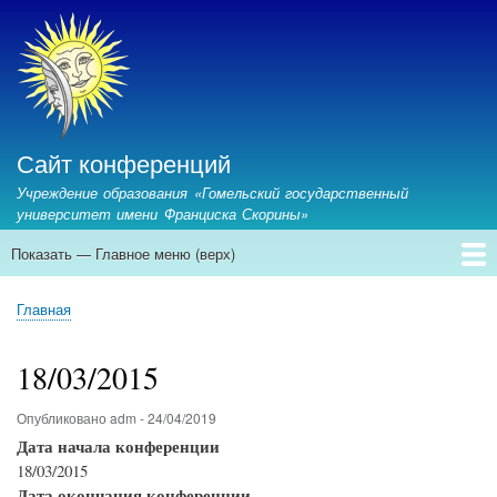
Перейти
к
основному
содержанию
Сайт конференций
Учреждение образования «Гомельский государственный
университет имени Франциска Скорины»
Показать — Главное меню (верх)
Главное
меню
Главная
Предстоящие конференции
Архив конференций
Контакты
Главная
(верх)
Строка
навигации
18/03/2015
Опубликовано
adm
-
24/04/2019
Дата начала конференции
18/03/2015
Дата окончания конференции