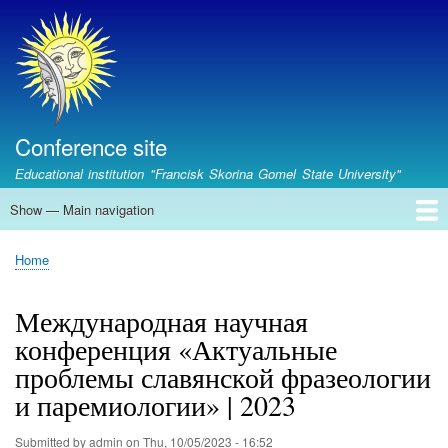
Skip
to
main
content
Conference site
Educational institution "Francisk Skorina Gomel State University"
Show — Main navigation
Main
navigation
Главная
Upcoming conferences
Conferences archive
Contacts
Home
Breadcrumb
Международная научная
конференция «Актуальные
проблемы славянской фразеологии
и паремиологии» | 2023
Submitted by
admin
on
Thu, 10/05/2023 - 16:52