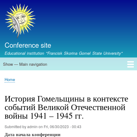
Skip
to
main
content
Conference site
Educational institution "Francisk Skorina Gomel State University"
Show — Main navigation
Main
navigation
Главная
Upcoming conferences
Conferences archive
Contacts
Home
Breadcrumb
История Гомельщины в контексте
событий Великой Отечественной
войны 1941 – 1945 гг.
Submitted by
admin
on
Fri, 06/30/2023 - 00:43
Дата начала конференции