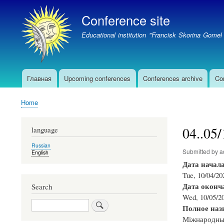
Conference site
Educational institution "Francisk Skorina Gomel 
Главная
Upcoming conferences
Conferences archive
Co
Main
navigation
Home
Breadcrumb
04..05
language
Russian
Submitted by
a
English
Дата начал
Tue, 10/04/20
Дата оконч
Search
Wed, 10/05/20
Search
Полное наз
Міжнародныя