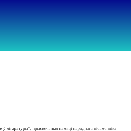
е ў літаратуры”, прысвечаныя памяці народнага пісьменніка