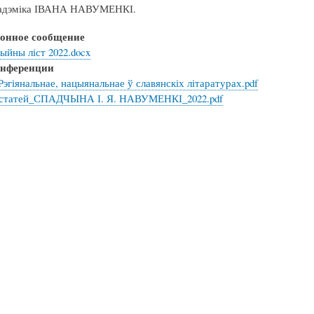
акадэміка ІВАНА НАВУМЕНКІ.
онное сообщение
ыйны ліст 2022.docx
онференции
эгіянальнае, нацыянальнае ў славянскіх літаратурах.pdf
статей_СПАДЧЫНА І. Я. НАВУМЕНКІ_2022.pdf