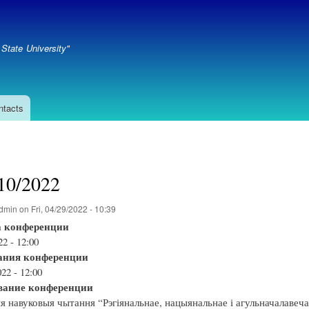
Skip
to
main
State University"
content
ntacts
/10/2022
dmin
on
Fri, 04/29/2022 - 10:39
а конференции
22 - 12:00
ания конференции
22 - 12:00
вание конференции
 навуковыя чытання “Рэгіянальнае, нацыянальнае і агульначалавеча