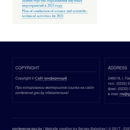
Министерства образования научных
мероприятий в 2023 году
Plan of conduction of science and scientific-
technical activities for 2021
COPYRIGHT
ADDRESS
Copyright ©
Сайт конференций
246019, г. Го
тел.: (0232) 
При копировании материалов ссылка на сайт
факс: (0232) 
conference.gsu.by обязательна!
e-mail:
nis@g
conference.gsu.by
| Website creation by Sergey Balychev | © 2017 -
2026